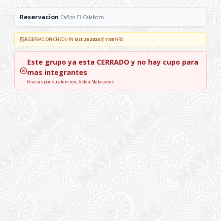
Reservacion
Cañon El Calabozo
RESERVACION CHECK-IN
Oct 26 2025
@
7:05
HRS
Este grupo ya esta
CERRADO
y no hay cupo para
mas integrantes
Gracias por su atencion, Aldea Matacanes